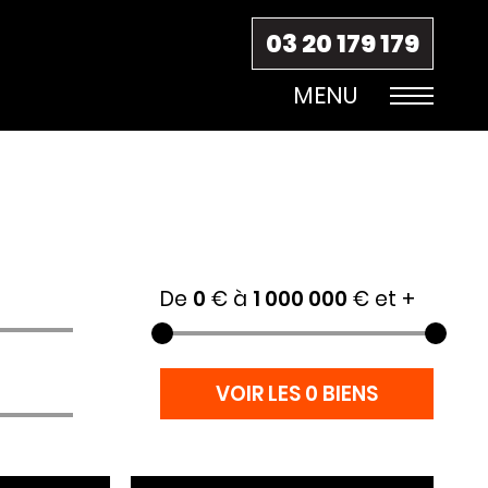
03 20 179 179
De
0
€ à
1 000 000
€
et +
VOIR LES 0 BIENS