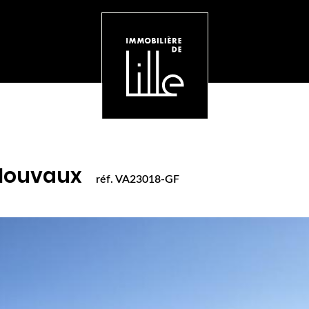
. VA23018-GF
Mouvaux
réf. VA23018-GF