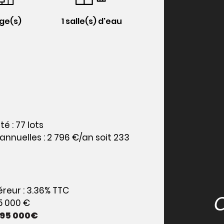
ge(s)
1 salle(s) d'eau
é : 77 lots
nuelles : 2 796 €/an soit 233
reur : 3.36% TTC
75 000 €
95 000€