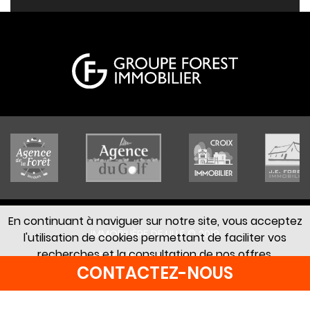
En continuant à naviguer sur notre site, vous acceptez
IMMOBILIÈRE DE LILLE © 2019
l'utilisation de cookies permettant de faciliter vos
recherches et la consultation de nos offres.
Mentions légales
Honoraires
CONTACTEZ-NOUS
Accepter
En savoir +