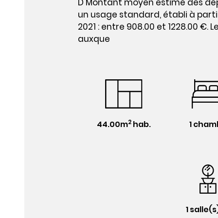
D Montant moyen estimé des dép
un usage standard, établi à partir
2021 : entre 908.00 et 1228.00 €. L
auxque
2
44.00m
hab.
1 cham
1 salle(