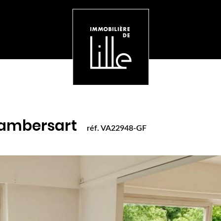
f. VA22948-GF
Lambersart
réf. VA22948-GF