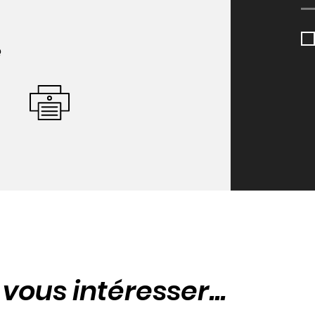
e
t
vous intéresser...