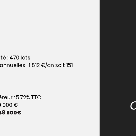
é : 470 lots
uelles : 1 812 €/an soit 151
reur : 5.72% TTC
0 000 €
48 500€