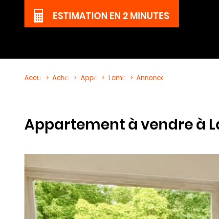
ESTIMATION
EN 2 MINUTES
Accueil
Achat
Appartement
Lambersart
Annonce immobilière Ré
Appartement à vendre à 