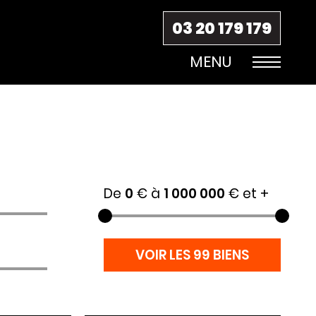
03 20 179 179
De
0
€ à
1 000 000
€
et +
VOIR LES 99 BIENS