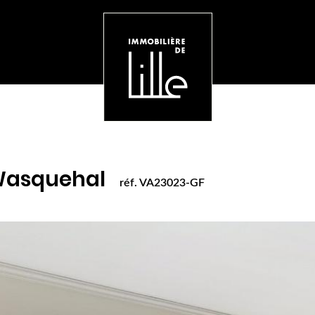
. VA23023-GF
Wasquehal
réf. VA23023-GF