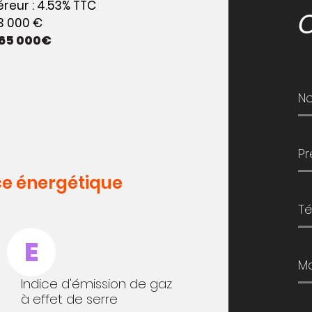
reur : 4.53% TTC
53 000 €
65 000€
e énergétique
E
Indice d'émission de gaz
à effet de serre