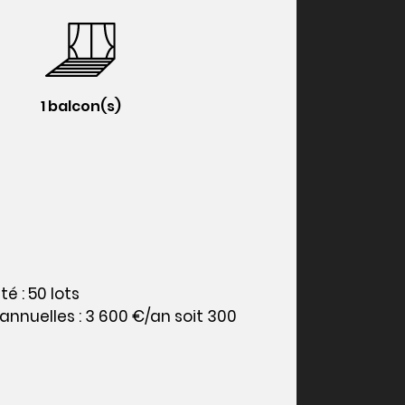
1 balcon(s)
é : 50 lots
nnuelles : 3 600 €/an soit 300