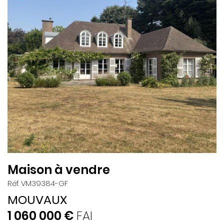
Maison à vendre
Réf. VM39384-GF
MOUVAUX
1 060 000 €
FAI