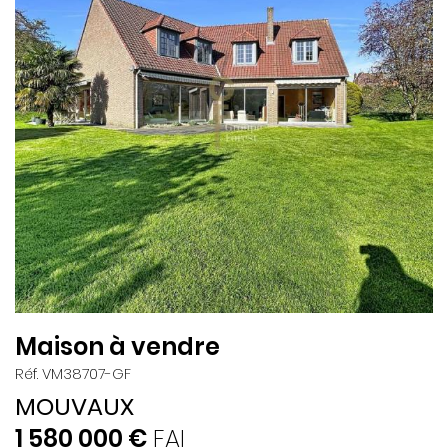
Maison à vendre
Réf. VM38707-GF
MOUVAUX
1 580 000 €
FAI